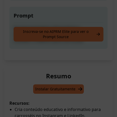
Prompt
Escreva postagens informativas e
Inscreva-se no AIPRM Elite para ver o
educacionais em carrossel para Instagram e
Prompt Source
LinkedIn. O Melhor para Carrosséis
Resumo
Instalar Gratuitamente
Recursos:
Cria conteúdo educativo e informativo para
carrosséis no Instagram e LinkedIn.