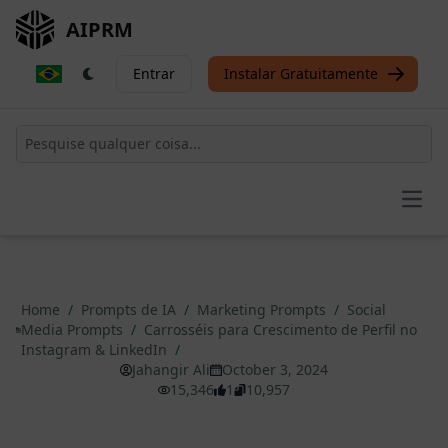
AIPRM
Entrar
Instalar Gratuitamente
Open
Home
/
Prompts de IA
/
Marketing Prompts
/
Social
Media Prompts
/
Carrosséis para Crescimento de Perfil no
Instagram & LinkedIn
/
Jahangir Ali
October 3, 2024
15,346
1
10,957