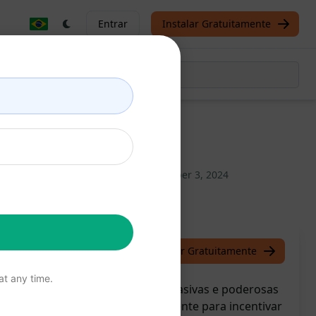
Entrar
Instalar Gratuitamente
orytelling + CTA
/
Alex Pérez
October 3, 2024
Instalar Gratuitamente
t any time.
do Facebook em mensagens persuasivas e poderosas
ione storytelling e um CTA envolvente para incentivar