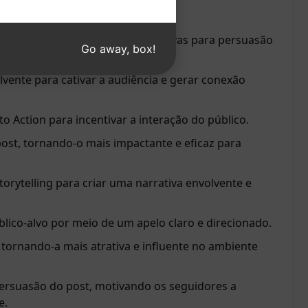
 Clique para experimentar!
ost do Facebook com palavras novas para persuasão
Go away, box!
olvente para cativar a audiência e gerar conexão
to Action para incentivar a interação do público.
ost, tornando-o mais impactante e eficaz para
storytelling para criar uma narrativa envolvente e
blico-alvo por meio de um apelo claro e direcionado.
tornando-a mais atrativa e influente no ambiente
rsuasão do post, motivando os seguidores a
e.