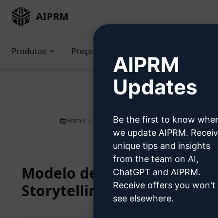
AIPRM
Produtos
Preços
Prompts
GPTs (e
AIPRM
Updates
Be the first to know whe
Home
/
Prompts de IA
/
Marketing Prompts
we update AIPRM. Recei
unique tips and insights
from the team on AI,
Modelo de Postagem para 
ChatGPT and AIPRM.
Receive offers you won't
Storytelling + CTA
see elsewhere.