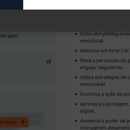
a interação dos leitores.
Reformula qualquer p
gem do Facebook com
e poder.
erosa e persuasiva.
Inclui storytelling env
nterajam
emocional.
Adiciona um forte Call 
Eleva a persuasão do p
engajar seguidores.
Utiliza estratégias de 
memorável.
Incentiva a ação do pú
Aprimora a postagem, 
digital.
gem do Facebook com
Aumenta o poder de pe
erosa e persuasiva.
pt Source
interagirem ativament
nterajam