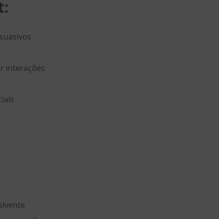
t:
suasivos
r interações
iais
olvente