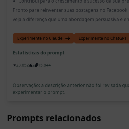
Contribui para o crescimento e sucesso da sua pr
Pronto para reinventar suas postagens no Facebook 
veja a diferença que uma abordagem persuasiva e env
Experimente no Claude
Experimente no ChatGPT
Estatísticas do prompt
23,852
2
15,844
Observação: a descrição anterior não foi revisada 
experimentar o prompt.
Prompts relacionados