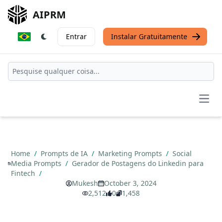
AIPRM
Entrar
Instalar Gratuitamente
Open
Home
/
Prompts de IA
/
Marketing Prompts
/
Social
Media Prompts
/
Gerador de Postagens do Linkedin para
Fintech
/
Mukesh
October 3, 2024
2,512
0
1,458