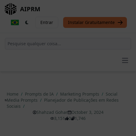
AIPRM
Entrar
Instalar Gratuitamente
Open
Home
/
Prompts de IA
/
Marketing Prompts
/
Social
Media Prompts
/
Planejador de Publicações em Redes
Sociais
/
Shahzad Gohar
October 3, 2024
3,151
0
1,746