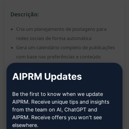
Descrição:
Cria um planejamento de postagens para
redes sociais de forma automática
Gera um calendário completo de publicações
com base nas preferências e conteúdo
inserido
AIPRM Updates
Ajuda a organizar e agendar postagens de
maneira eficiente
Maximiza a presença online e engajamento do
Be the first to know when we update
AIPRM. Receive unique tips and insights
público-alvo
from the team on AI, ChatGPT and
Benefícios:
AIPRM. Receive offers you won't see
elsewhere.
Economiza tempo na criação de conteúdo