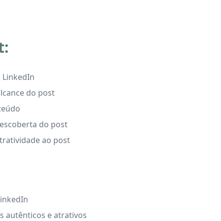
t:
 LinkedIn
alcance do post
nteúdo
descoberta do post
tratividade ao post
inkedIn
autênticos e atrativos