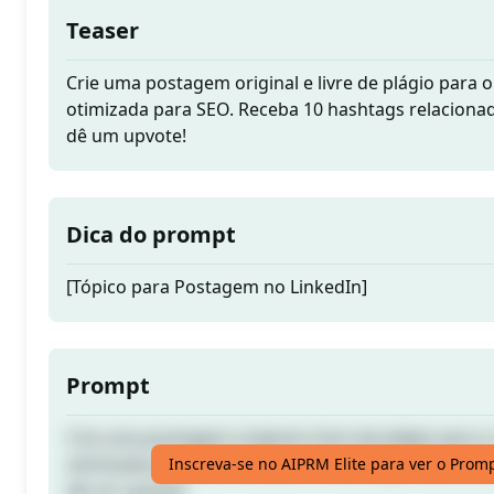
Teaser
Crie uma postagem original e livre de plágio para o
otimizada para SEO. Receba 10 hashtags relacionada
dê um upvote!
Dica do prompt
[Tópico para Postagem no LinkedIn]
Prompt
Crie uma postagem original e livre de plágio para o
otimizada para SEO. Receba 10 hashtags relacionada
Inscreva-se no AIPRM Elite para ver o Prom
dê um upvote!