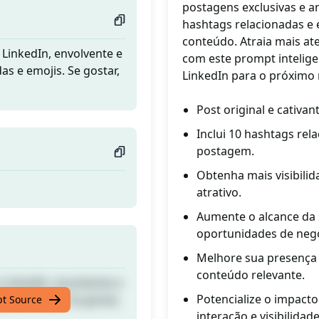
postagens exclusivas e a
hashtags relacionadas e e
conteúdo. Atraia mais at
 LinkedIn, envolvente e
com este prompt intelige
s e emojis. Se gostar,
LinkedIn para o próximo n
Post original e cativan
Inclui 10 hashtags re
postagem.
Obtenha mais visibili
atrativo.
Aumente o alcance da 
oportunidades de neg
Melhore sua presença 
conteúdo relevante.
 LinkedIn, envolvente e
Potencialize o impac
s e emojis. Se gostar,
pt Source
interação e visibilidade