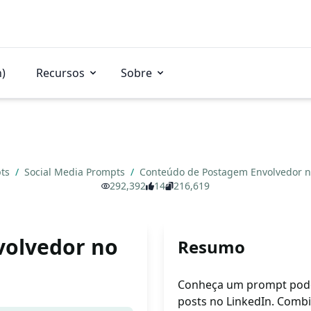
n)
Recursos
Sobre
pts
/
Social Media Prompts
/
Conteúdo de Postagem Envolvedor n
292,392
14
216,619
volvedor no
Resumo
Conheça um prompt poder
posts no LinkedIn. Comb