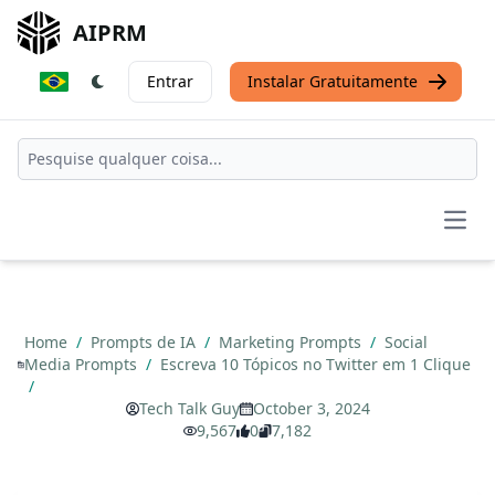
AIPRM
Entrar
Instalar Gratuitamente
Open
Home
/
Prompts de IA
/
Marketing Prompts
/
Social
Media Prompts
/
Escreva 10 Tópicos no Twitter em 1 Clique
/
Tech Talk Guy
October 3, 2024
9,567
0
7,182