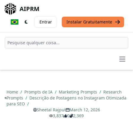
AIPRM
Entrar
Instalar Gratuitamente
Open
Home
/
Prompts de IA
/
Marketing Prompts
/
Research
Prompts
/
Descrição de Postagens no Instagram Otimizada
para SEO
/
Sheetal Rajput
March 12, 2026
3,837
0
2,369