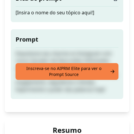
[Insira o nome do seu tópico aqui!]
Prompt
Impulsione seu charme no Instagram com
nosso Gerador de Descrições Otimizadas
para SEO! Crie postagens cativantes,
Inscreva-se no AIPRM Elite para ver o
Prompt Source
conquiste sua audiência e veja o aumento de
engajamento, seguidores e vendas.
Experimente o poder das palavras hoje!
Resumo