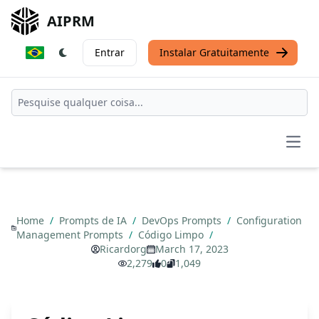
AIPRM
Entrar
Instalar Gratuitamente
Open
Home
/
Prompts de IA
/
DevOps Prompts
/
Configuration
Management Prompts
/
Código Limpo
/
Ricardorg
March 17, 2023
2,279
0
1,049