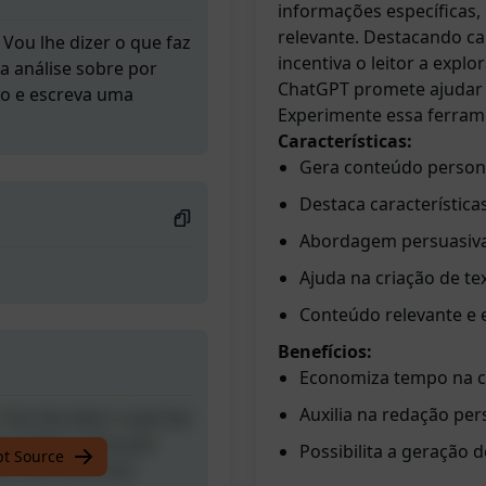
informações específicas,
relevante. Destacando ca
Vou lhe dizer o que faz
incentiva o leitor a exp
 análise sobre por
ChatGPT promete ajudar a
so e escreva uma
Experimente essa ferra
Características:
Gera conteúdo person
Destaca característica
Abordagem persuasiv
Ajuda na criação de te
Conteúdo relevante e 
Benefícios:
Economiza tempo na c
Auxilia na redação per
Vou lhe dizer o que faz
 análise sobre por
Possibilita a geração 
pt Source
so e escreva uma