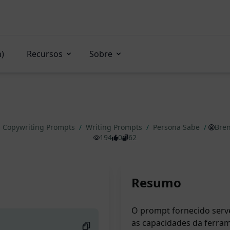
n)
Recursos
Sobre
Copywriting Prompts
/
Writing Prompts
/
Persona Sabe
/
Bre
194
0
62
Resumo
O prompt fornecido serv
as capacidades da ferra