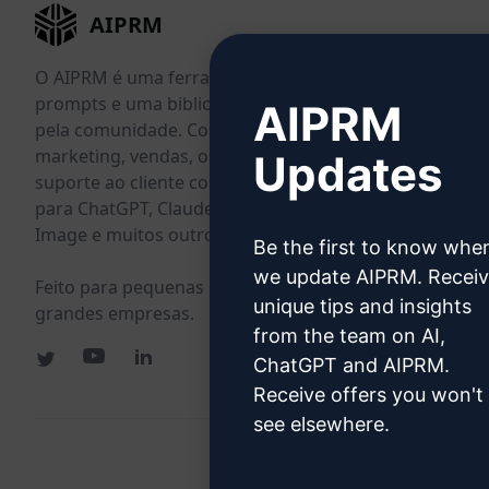
AIPRM
O AIPRM é uma ferramenta de gerenciamento de
prompts e uma biblioteca de prompts impulsionada
AIPRM
pela comunidade. Conclua em minutos tarefas de
marketing, vendas, operações, produtividade e
Updates
suporte ao cliente com prompts prontos para uso
para ChatGPT, Claude, Gemini, Midjourney, GPT
Image e muitos outros.
Be the first to know whe
we update AIPRM. Recei
Feito para pequenas empresas. Com a confiança de
unique tips and insights
grandes empresas.
from the team on AI,
ChatGPT and AIPRM.
Receive offers you won't
see elsewhere.