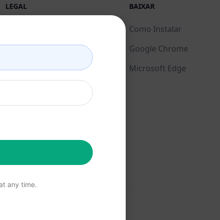
LEGAL
BAIXAR
Política de Privacidade
Como Instalar
(en)
Google Chrome
Política de Uso Aceitável
Microsoft Edge
(en)
Termos de Uso (en)
Termos da Extensão do
Navegador (en)
Termos de Faturamento
(en)
t any time.