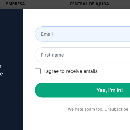
EMPRESA
CENTRAL DE AJUDA
Sobre
Tutoriais
Indústrias (en)
Comunidade de
Usuários (en)
Recursos
Status (en)
IA generativa
Faturamento e FAQ (en)
Preços Individuais (en)
n
I agree to receive emails
ve
Preços para Equipes
(en)
Yes, I'm in!
Blog (en)
We hate spam too. Unsubscribe a
© 2026