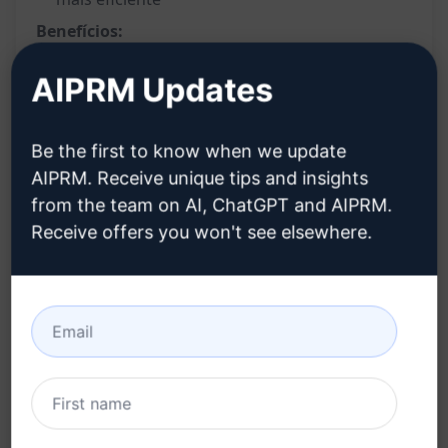
Benefícios:
Economiza tempo na criação de um
AIPRM Updates
cronograma detalhado
Facilita a organização de módulos e palestras
Be the first to know when we update
Auxilia na gestão do tempo e no planejamento
AIPRM. Receive unique tips and insights
de estudos
from the team on AI, ChatGPT and AIPRM.
Receive offers you won't see elsewhere.
Fornece uma visão clara e organizada do
curso e suas partes constituintes
Contribui para uma experiência de
aprendizado mais estruturada e eficaz
Experimente no Cla
Experimente no Cha
ude
tGPT