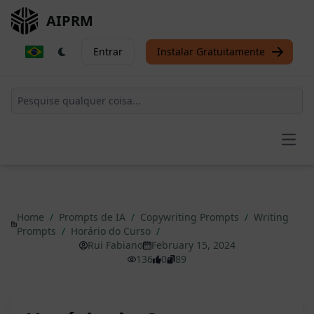
AIPRM
Entrar
Instalar Gratuitamente
Open
Home
/
Prompts de IA
/
Copywriting Prompts
/
Writing
Prompts
/
Horário do Curso
/
Rui Fabiano
February 15, 2024
136
0
89