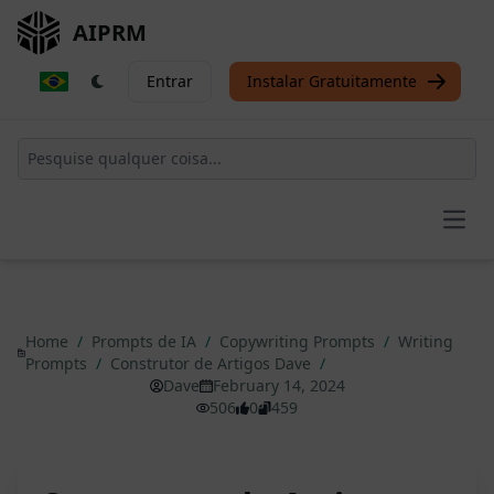
AIPRM
Entrar
Instalar Gratuitamente
Open
Home
/
Prompts de IA
/
Copywriting Prompts
/
Writing
Prompts
/
Construtor de Artigos Dave
/
Dave
February 14, 2024
506
0
459