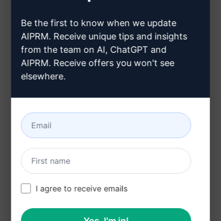
instantaneamente;
Be the first to know when we update
Cobertura de uma ampla variedade de tópicos;
AIPRM. Receive unique tips and insights
Conteúdo personalizado e de alta qualidade;
from the team on AI, ChatGPT and
Ideal para blogueiros, escritores e
AIPRM. Receive offers you won't see
profissionais de marketing;
elsewhere.
Economiza tempo na criação de conteúdo
valioso.
Benefícios:
Economiza tempo e esforço na pesquisa e
redação de artigos;
Ajuda a manter um fluxo constante de
I agree to receive emails
conteúdo fresco e relevante;
Aumenta a produtividade e eficiência na
Yes, I'm in!