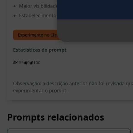
Maior visibilidade online
Estabelecimento de autoridade no setor
Experimente no Claude
Experimente no ChatGPT
Estatísticas do prompt
155
0
100
Observação: a descrição anterior não foi revisada 
experimentar o prompt.
Prompts relacionados