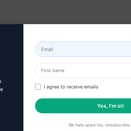
n
I agree to receive emails
ve
Yes, I'm in!
We hate spam too. Unsubscribe a