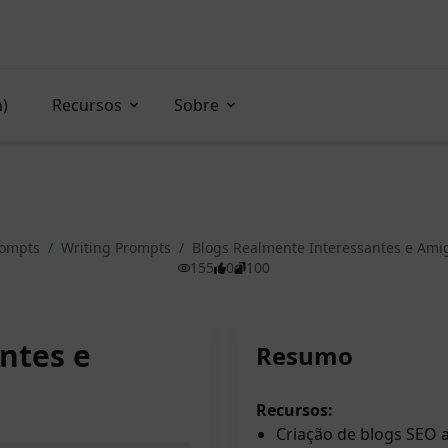
n)
Recursos
Sobre
rompts
/
Writing Prompts
/
Blogs Realmente Interessantes e Ami
155
0
100
ntes e
Resumo
Recursos:
Criação de blogs SEO a