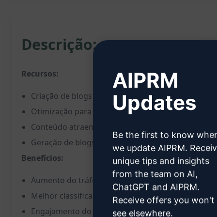
Descrição:
AIPRM
Recursos:
Updates
Criação de blogs de alta qualidade
Otimização para motores de busca (SEO)
Conteúdo atraente e relevante
Be the first to know whe
Geração de blogs prontos para publicação
we update AIPRM. Recei
Benefícios:
unique tips and insights
from the team on AI,
Aumento do tráfego orgânico do site
ChatGPT and AIPRM.
Melhor classificação nos resultados de pesquisa
Receive offers you won't
Engajamento do público-alvo
see elsewhere.