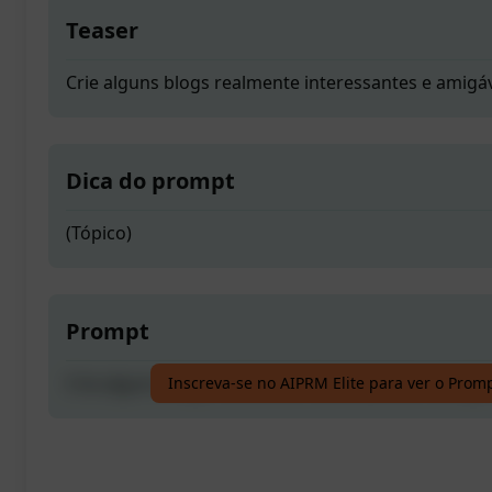
Teaser
Crie alguns blogs realmente interessantes e amigá
Dica do prompt
(Tópico)
Prompt
Crie alguns blogs realmente interessantes e amigá
Inscreva-se no AIPRM Elite para ver o Prom