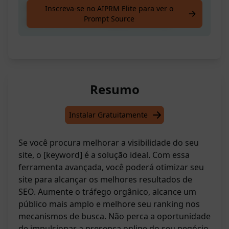
Obtenha ajuda profissional para otimizar o
Inscreva-se no AIPRM Elite para ver o
Prompt Source
seu site com foco em [palavra-chave]
Resumo
Instalar Gratuitamente
Se você procura melhorar a visibilidade do seu
site, o [keyword] é a solução ideal. Com essa
ferramenta avançada, você poderá otimizar seu
site para alcançar os melhores resultados de
SEO. Aumente o tráfego orgânico, alcance um
público mais amplo e melhore seu ranking nos
mecanismos de busca. Não perca a oportunidade
de impulsionar a presença online do seu negócio.