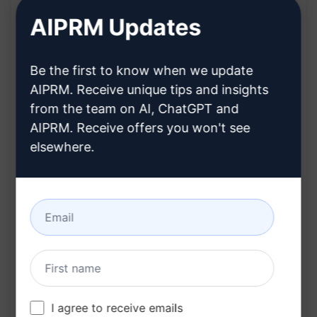
Benefícios:
AIPRM Updates
Aumenta a visibilidade online do seu site;
Be the first to know when we update
Ajuda a atrair mais tráfego orgânico;
AIPRM. Receive unique tips and insights
Melhora o ranking nos resultados de
from the team on AI, ChatGPT and
pesquisa;
AIPRM. Receive offers you won't see
Auxilia na promoção eficaz do seu negócio
elsewhere.
online.
Experimente no Cla
Experimente no Cha
ude
tGPT
Estatísticas do prompt
460
0
255
I agree to receive emails