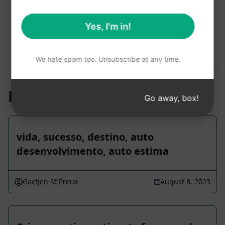
Observação: a descrição anterior não foi revisada
Yes, I'm in!
quanto à precisão. Para entender melhor o que
será gerado, recomendamos instalar o AIPRM
gratuitamente e experimentar o prompt.
We hate spam too. Unsubscribe at any time.
Prompts relacionados
Go away, box!
vida, sucesso, destino, auto
desenvolvimento, auto estima
Gactjen St Preux
August 8, 2023