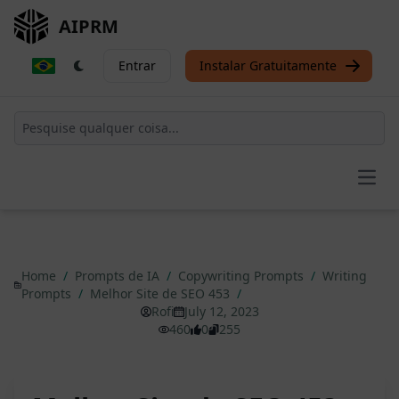
AIPRM
Entrar
Instalar Gratuitamente
Open
Home
/
Prompts de IA
/
Copywriting Prompts
/
Writing
Prompts
/
Melhor Site de SEO 453
/
Rofi
July 12, 2023
460
0
255