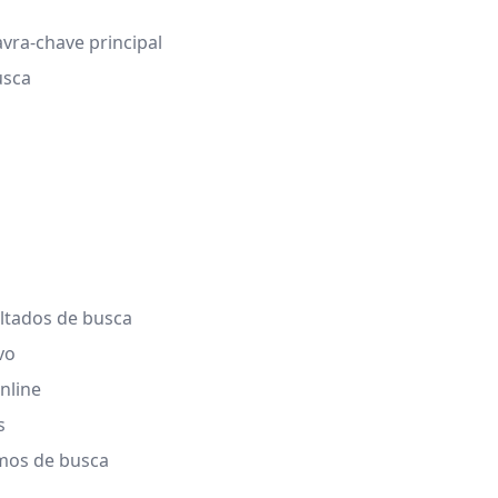
vra-chave principal
usca
ltados de busca
vo
nline
s
smos de busca