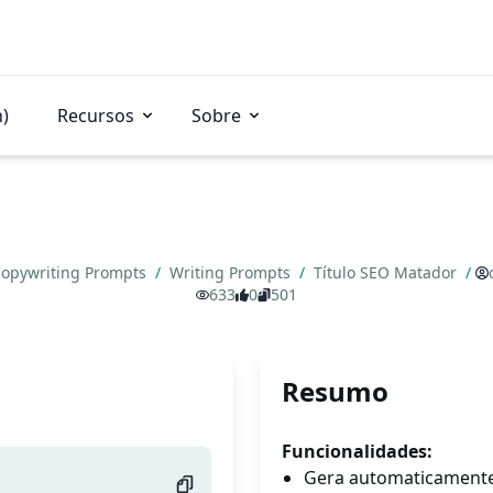
n)
Recursos
Sobre
opywriting Prompts
/
Writing Prompts
/
Título SEO Matador
/
633
0
501
Resumo
Funcionalidades:
Gera automaticamente 