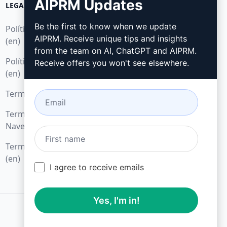
AIPRM Updates
LEGAL
BAIXAR
Be the first to know when we update
Política de Privacidade
Como Instalar
AIPRM. Receive unique tips and insights
(en)
Google Chrome
from the team on AI, ChatGPT and AIPRM.
Política de Uso Aceitável
Receive offers you won't see elsewhere.
Microsoft Edge
(en)
Termos de Uso (en)
Termos da Extensão do
Navegador (en)
Termos de Faturamento
(en)
I agree to receive emails
Yes, I'm in!