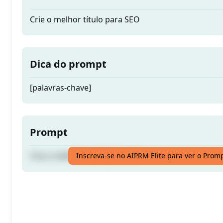
Crie o melhor título para SEO
Dica do prompt
[palavras-chave]
Prompt
Crie o melhor título para SEO
Inscreva-se no AIPRM Elite para ver o Prom