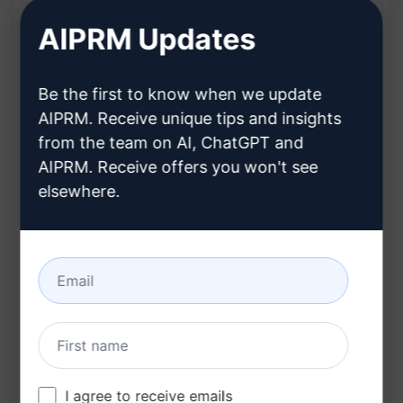
Recursos do "Prompt Iterator":
AIPRM Updates
Geração instantânea de prompts
Be the first to know when we update
personalizados
AIPRM. Receive unique tips and insights
Conteúdo exclusivo e sob medida
from the team on AI, ChatGPT and
Facilidade de uso e rapidez na obtenção de
AIPRM. Receive offers you won't see
resultados
elsewhere.
Infinitas possibilidades criativas
Benefícios:
Economiza tempo na criação de prompts
Ajuda a gerar ideias criativas de forma ágil
Personalização do conteúdo conforme suas
necessidades
I agree to receive emails