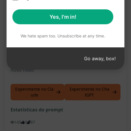
Acesso a conteúdo exclusivo e original
Facilidade e praticidade no processo criativo
Yes, I'm in!
Experimente o "Prompt Iterator" agora e
descubra como essa ferramenta inovadora pode
We hate spam too. Unsubscribe at any time.
transformar a maneira como você cria conteúdo.
Clique no botão para testar este prompt no
Go away, box!
ChatGPT e eleve o seu processo criativo a um
novo nível!
Experimente no Cla
Experimente no Cha
ude
tGPT
Estatísticas do prompt
145
0
97