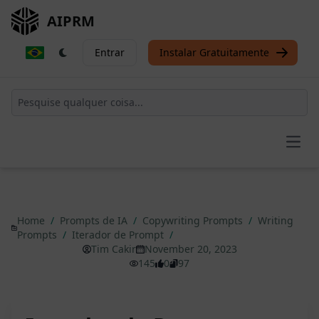
AIPRM
Entrar
Instalar Gratuitamente
Open
Home
/
Prompts de IA
/
Copywriting Prompts
/
Writing
Prompts
/
Iterador de Prompt
/
Tim Cakir
November 20, 2023
145
0
97