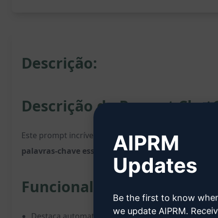
Descrição:
Descrição do Prompt Chat
Este prompt incrível
destaca automaticamente as p
AIPRM
palavras-chave essenciais e frases impactantes
, t
Updates
Funcionalidades:
Be the first to know whe
we update AIPRM. Recei
Destaca automaticamente as
palavras mais impo