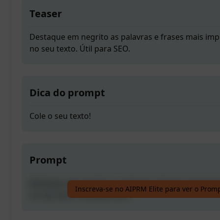
Teaser
Destaque em negrito as palavras e frases mais im
no seu texto. Útil para SEO.
Dica do prompt
Cole o seu texto!
Prompt
Destaque em negrito as palavras e frases mais im
Inscreva-se no AIPRM Elite para ver o Prom
no seu texto. Útil para SEO.