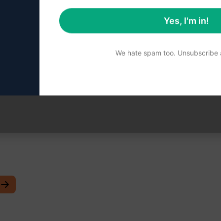
Yes, I'm in!
.
We hate spam too. Unsubscribe a
ismos de busca
;