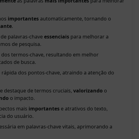
amente
as palavras
mais importantes
para melhorar
rmos
importantes
automaticamente, tornando o
tante
.
e de palavras-chave
essenciais
para melhorar a
smos de pesquisa.
dos termos-chave, resultando em melhor
ltados de busca.
o
rápida dos pontos-chave, atraindo a atenção do
 e destaque de termos cruciais,
valorizando
o
ndo
o impacto.
spectos mais
importantes
e atrativos do texto,
ia do usuário.
ssária em palavras-chave vitais, aprimorando a