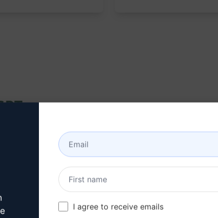
GPT:
alavras mais importantes
em um texto inserido. Ao utiliz
ornando o conteúdo mais atrativo e otimizado para mecani
n
I agree to receive emails
ve
rtantes
;