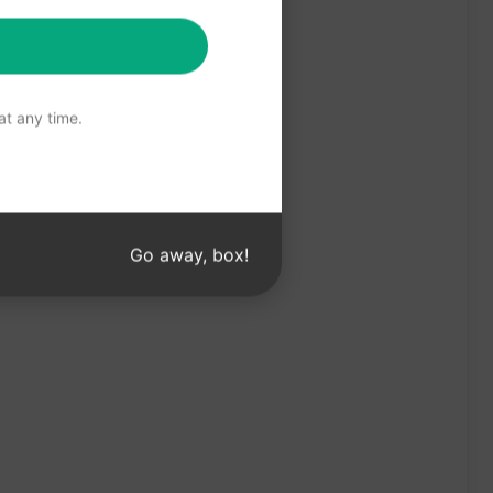
t any time.
Go away, box!