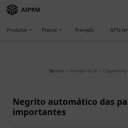
AIPRM
Produtos
Preços
Prompts
GPTs (e
Home
/
Prompts de IA
/
Copywriting
Negrito automático das pa
importantes