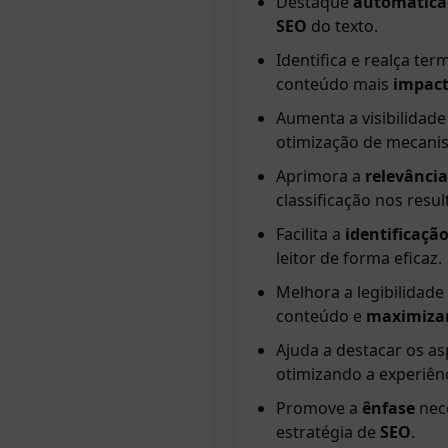
Destaque
automatic
SEO
do texto.
Identifica e realça te
conteúdo mais
impac
Aumenta a visibilidad
otimização de mecani
Aprimora a
relevância
classificação nos resu
Facilita a
identificaçã
leitor de forma eficaz.
Melhora a legibilidade
conteúdo e
maximiza
Ajuda a destacar os a
otimizando a experiênc
Promove a
ênfase
nece
estratégia de
SEO
.