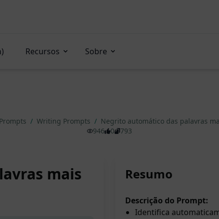
n)
Recursos
Sobre
 Prompts
/
Writing Prompts
/
Negrito automático das palavras m
946
0
793
lavras mais
Resumo
Descrição do Prompt:
Identifica automatica