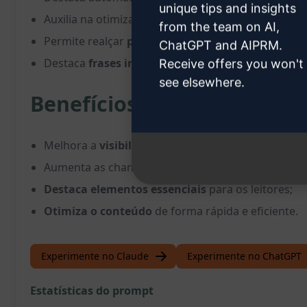
unique tips and insights
Auxilia na otimização de conteúdo para
SEO
;
from the team on AI,
Permite realçar
palavras-chave essenciais
;
ChatGPT and AIPRM.
Destaca
frases impactantes
de forma automática
Receive offers you won't
see elsewhere.
Benefícios:
Melhora a
visibilidade online
do conteúdo;
Aumenta as chances de
ranqueamento em mecan
Destaca elementos essenciais
para os leitores;
Otimiza o conteúdo
de forma rápida e eficiente.
Experimente no Claude
Experimente no ChatGPT
Estatísticas do prompt