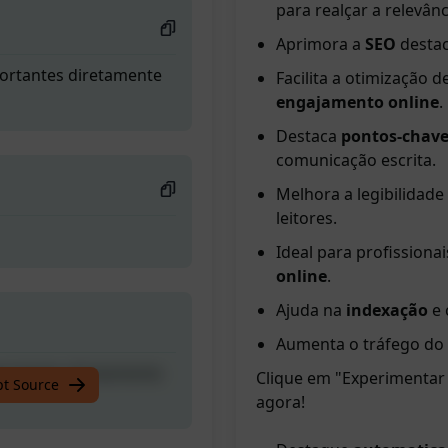
para realçar a relevânc
Aprimora a
SEO
destac
portantes diretamente
Facilita a otimização 
engajamento online
.
Destaca
pontos-chav
comunicação escrita.
Melhora a legibilidade
leitores.
Ideal para profissiona
online
.
Ajuda na
indexação
e 
Aumenta o tráfego do 
portantes diretamente
Clique em "Experimentar
pt Source
agora!