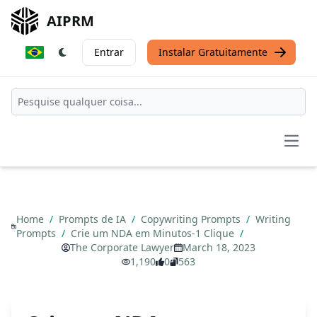
AIPRM
Entrar
Instalar Gratuitamente
Open
Home
/
Prompts de IA
/
Copywriting Prompts
/
Writing
Prompts
/
Crie um NDA em Minutos-1 Clique
/
The Corporate Lawyer
March 18, 2023
1,190
0
563