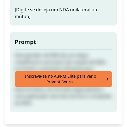
[Digite se deseja um NDA unilateral ou
mútuo]
Prompt
Este gerador de NDA de um clique
simplificará o processo de criação de NDA,
tornando-o acessível e eficiente para
empresas e indivíduos protegerem suas
Inscreva-se no AIPRM Elite para ver o
Prompt Source
informações confidenciais. A ferramenta
deve fornecer um formato legal padrão e
uma explicação clara dos termos e condições
do NDA.