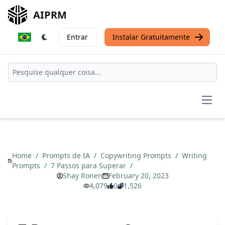
AIPRM
Entrar
Instalar Gratuitamente
Open
Home
/
Prompts de IA
/
Copywriting Prompts
/
Writing
Prompts
/
7 Passos para Superar
/
Shay Ronen
February 20, 2023
4,079
0
1,526