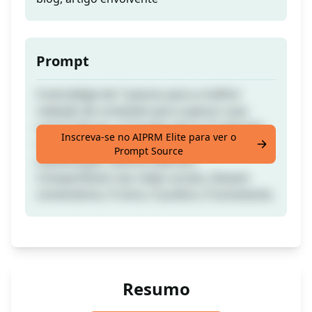
Prompt
A estratégia de 7 passos para a melhor
redação de conteúdo para superar suas
concorrências. O Google adora: É indexado
Inscreva-se no AIPRM Elite para ver o
rapidamente, Tem alto índice de
Prompt Source
classificação, Leitores adoram,
Compartilham nas redes sociais, Deixam
comentários, É único, É prático, É envolvente.
Resumo