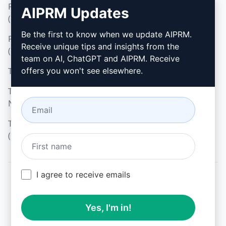
Política de Privacidade
Como Instalar
AIPRM Updates
(en)
Google Chrome
Be the first to know when we update AIPRM.
Política de Uso Aceitável
Microsoft Edge
Receive unique tips and insights from the
(en)
team on AI, ChatGPT and AIPRM. Receive
Termos de Uso (en)
offers you won't see elsewhere.
Termos da Extensão do
Navegador (en)
Termos de Faturamento
(en)
I agree to receive emails
© 2026
All logos, trademarks, and registered trademarks are the
Yes, I'm in!
property of their respective owners.
AIPRM and other related brand names are registered