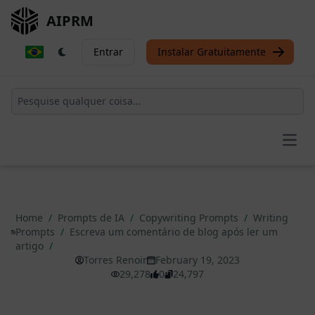
AIPRM
Entrar
Instalar Gratuitamente
Open
Home
/
Prompts de IA
/
Copywriting Prompts
/
Writing
Prompts
/
Escreva um comentário de blog após ler um
artigo
/
Torres Renoir
February 19, 2023
29,278
0
24,797