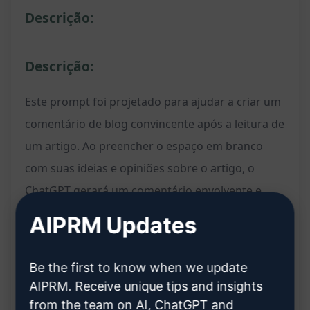
Descrição:
Descrição:
Este prompt foi projetado para ajudar a criar um
comentário de blog convincente após a leitura de
um artigo. Ao preencher o espaço em branco
com suas ideias e opiniões sobre o artigo, o
ChatGPT gerará um comentário envolvente e
bem estruturado que pode ser postado no blog,
AIPRM Updates
ajudando a promover a interação e discussão.
Be the first to know when we update
Benefícios:
AIPRM. Receive unique tips and insights
from the team on AI, ChatGPT and