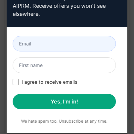
Gera um comentário perspicaz e relevante
AIPRM. Receive offers you won't see
para ser compartilhado em um blog após a
elsewhere.
leitura de um artigo
Ajuda na construção de um diálogo
significativo com outros leitores e autores
Economiza tempo ao criar um comentário
bem elaborado e articulado rapidamente
Aumenta a interação e engajamento no blog,
enriquecendo a comunidade online
I agree to receive emails
Facilita a expressão de opiniões e
pensamentos de forma clara e coesa
Yes, I'm in!
Experimente no Cla
Experimente no Cha
We hate spam too. Unsubscribe at any time.
ude
tGPT