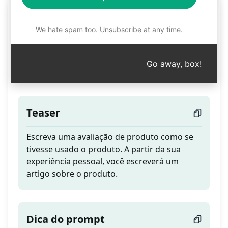
Escreva uma Avaliação
Honesta do Produto
We hate spam too. Unsubscribe at any time.
(Completamente Escrito
Go away, box!
como Humano)
Teaser
Escreva uma avaliação de produto como se
tivesse usado o produto. A partir da sua
experiência pessoal, você escreverá um
artigo sobre o produto.
Dica do prompt