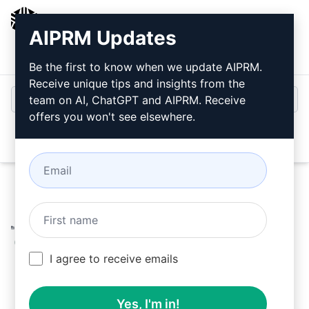
AIPRM
AIPRM Updates
Entrar
Instalar Gratuitamente
Be the first to know when we update AIPRM.
Receive unique tips and insights from the
team on AI, ChatGPT and AIPRM. Receive
offers you won't see elsewhere.
Open
Home
/
Prompts de IA
/
Copywriting Prompts
/
Products
Prompts
/
Escreva uma Avaliação Honesta do Produto
(Completamente Escrito como Humano)
/
Amir Hamza
June 16, 2023
I agree to receive emails
2,717
0
1,871
Yes, I'm in!