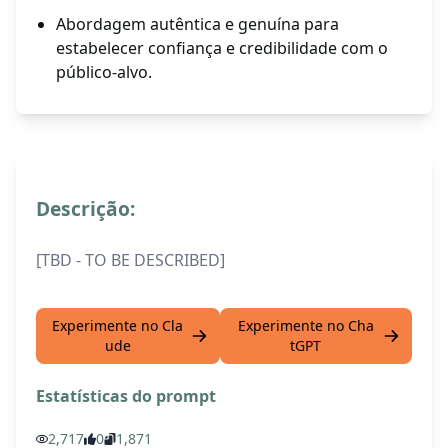
Abordagem autêntica e genuína para
estabelecer confiança e credibilidade com o
público-alvo.
Descrição:
[TBD - TO BE DESCRIBED]
Experimente no Cla
Experimente no Cha
ude
tGPT
Estatísticas do prompt
2,717
0
1,871