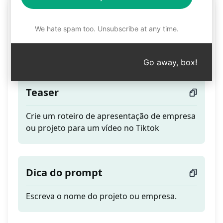
Roteiro de vídeo para
apresentação de
We hate spam too. Unsubscribe at any time.
empresa ou projeto.
Go away, box!
Teaser
Crie um roteiro de apresentação de empresa
ou projeto para um vídeo no Tiktok
Dica do prompt
Escreva o nome do projeto ou empresa.