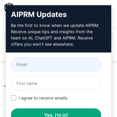
AIPRM
AIPRM Updates
Entrar
Instalar Gratuitamente
Be the first to know when we update AIPRM.
Receive unique tips and insights from the
team on AI, ChatGPT and AIPRM. Receive
offers you won't see elsewhere.
Open
Home
/
Prompts de IA
/
Copywriting Prompts
/
Outreach
Prompts
/
Roteiro de vídeo para apresentação de empresa
ou projeto.
/
js.artonne
April 22, 2023
I agree to receive emails
2,717
0
1,514
Yes, I'm in!