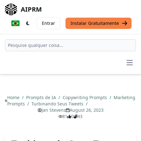
AIPRM
Entrar
Instalar Gratuitamente
Open
Home
/
Prompts de IA
/
Copywriting Prompts
/
Marketing
Prompts
/
Turbinando Seus Tweets
/
Jan Stevens
August 26, 2023
81
0
43