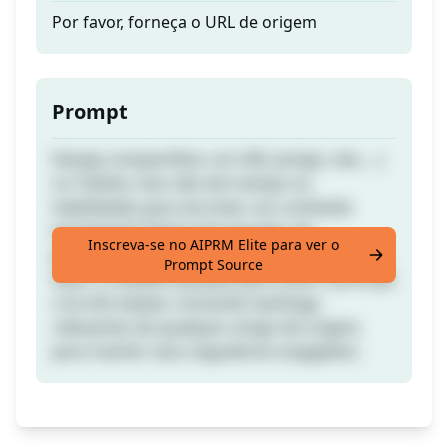
Por favor, forneça o URL de origem
Prompt
Deseja compartilhar um URL (artigo, site, ...)
no Twitter, mas não tem tempo ou
habilidades para escrever um conteúdo
envolvente? Deixe este gerador de
Inscreva-se no AIPRM Elite para ver o
postagens para o Twitter, alimentado por IA,
Prompt Source
fazer o trabalho pesado para você! O prompt
cria três tweets, incluindo hashtags
relevantes de qualquer artigo de origem,
para manter seus seguidores engajados.