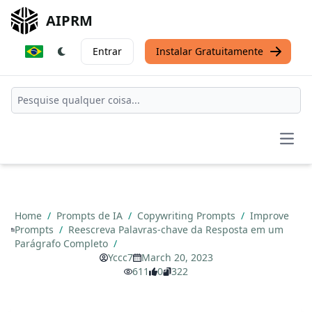
AIPRM
Entrar
Instalar Gratuitamente
Open
Home
/
Prompts de IA
/
Copywriting Prompts
/
Improve
Prompts
/
Reescreva Palavras-chave da Resposta em um
Parágrafo Completo
/
Yccc7
March 20, 2023
611
0
322