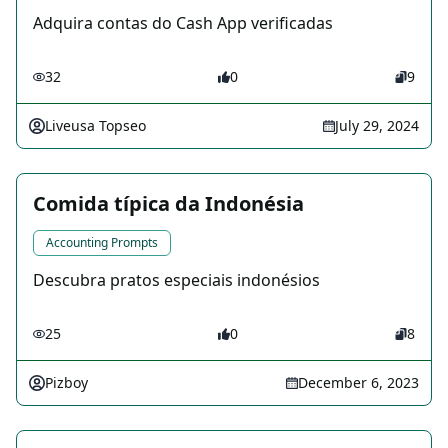
Adquira contas do Cash App verificadas
32
0
9
Liveusa Topseo
July 29, 2024
Comida típica da Indonésia
Accounting Prompts
Descubra pratos especiais indonésios
25
0
8
Pizboy
December 6, 2023