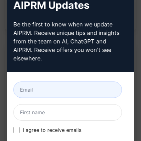
Auxilia na tomada de decisões informadas,
AIPRM Updates
fornecendo insights valiosos de maneira
concisa e eficaz.
Be the first to know when we update
AIPRM. Receive unique tips and insights
from the team on AI, ChatGPT and
AIPRM. Receive offers you won't see
elsewhere.
Descrição:
[TBD - TO BE DESCRIBED]
Experimente no Cla
Experimente no Cha
ude
tGPT
Estatísticas do prompt
I agree to receive emails
185
0
115