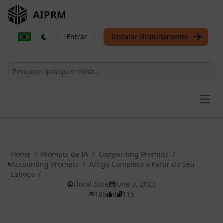
AIPRM
Entrar
Instalar Gratuitamente
Open
Home
/
Prompts de IA
/
Copywriting Prompts
/
Accounting Prompts
/
Artigo Completo a Partir do Seu
Esboço
/
Floral Sure
June 3, 2023
185
0
115