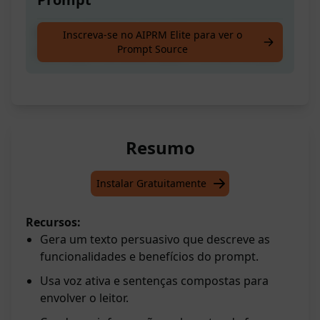
Escreva um artigo completo, como se fosse
Inscreva-se no AIPRM Elite para ver o
Prompt Source
escrito por humanos, a partir do seu esboço
Resumo
Instalar Gratuitamente
Recursos:
Gera um texto persuasivo que descreve as
funcionalidades e benefícios do prompt.
Usa voz ativa e sentenças compostas para
envolver o leitor.