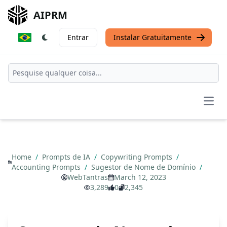
AIPRM
Entrar
Instalar Gratuitamente
Open
Home
/
Prompts de IA
/
Copywriting Prompts
/
Accounting Prompts
/
Sugestor de Nome de Domínio
/
WebTantras
March 12, 2023
3,289
0
2,345