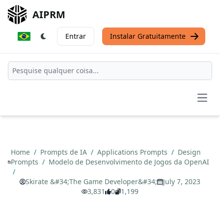
AIPRM
Entrar
Instalar Gratuitamente
Open
Home
/
Prompts de IA
/
Applications Prompts
/
Design
Prompts
/
Modelo de Desenvolvimento de Jogos da OpenAI
/
Skirate &#34;The Game Developer&#34;
July 7, 2023
3,831
0
1,199