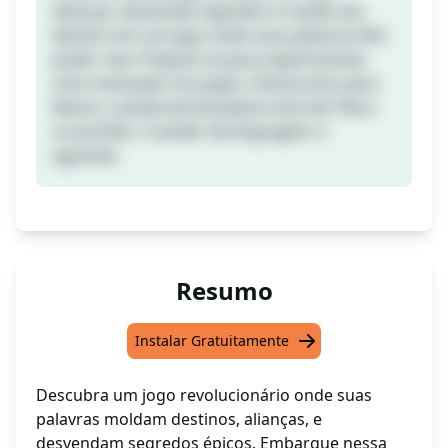
alianças, desvende segredos e molde seu
destino em um jogo onde suas palavras têm
poder real. Prepare-se para experimentar
uma revolução nos jogos. Está pronto para
liberar o potencial da palavra escrita? Abra
os portões. O poder da linguagem o
aguarda.
Resumo
Instalar Gratuitamente
Descubra um jogo revolucionário onde suas
palavras moldam destinos, alianças, e
desvendam segredos épicos. Embarque nessa