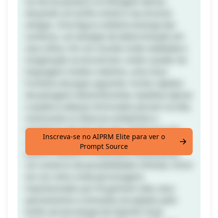
luz da lua penetra na folhagem densa,
lançando um brilho sinistro nas árvores
antigas. Uma figura solitária emerge das
sombras, um lampejo de determinação em
seus olhos. Em um mundo onde realidade e
imaginação se encontram, onde o poder da
linguagem molda o destino, uma nova
fronteira de jogos aguarda. Cortes rápidos
de paisagens deslumbrantes, batalhas épicas
e quebra-cabeças intrincados piscam na tela,
mostrando os diversos ambientes e
mecânicas de jogo do jogo. Embarque em
Inscreva-se no AIPRM Elite para ver o
uma jornada extraordinária onde cada
Prompt Source
palavra falada é a chave para desbloquear
um universo de possibilidades infinitas. Entre
em um reino onde personagens
impulsionados por IA ganham vida, seus
pensamentos e emoções esculpidos pelo
brilho da tecnologia da OpenAI. Forje