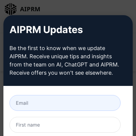
AIPRM
로그인
무료로 설치
AIPRM Updates
Be the first to know when we update
AIPRM. Receive unique tips and insights
Open
from the team on AI, ChatGPT and AIPRM.
Receive offers you won't see elsewhere.
지금
클라우드 프롬프트
를 사용
해 보세요.