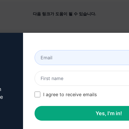
다음 링크가 도움이 될 수 있습니다.
회사
도움말 센터
정보
튜토리얼
산업 분야 (en)
사용자 커뮤니티 (en)
특징
상태 (en)
제너레이티브 AI
청구 및 FAQ (en)
n
솔로 요금제 (en)
I agree to receive emails
ve
팀 요금제 (en)
Yes, I'm in!
블로그 (en)