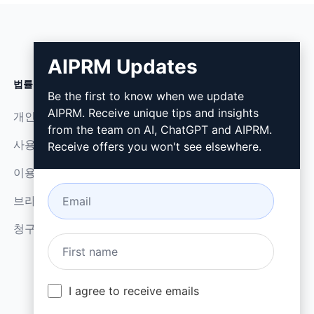
AIPRM Updates
법률
다운로드
Be the first to know when we update
AIPRM. Receive unique tips and insights
개인정보 보호정책 (en)
설치 방법
from the team on AI, ChatGPT and AIPRM.
사용 제한 정책 (en)
Google 크롬
Receive offers you won't see elsewhere.
이용 약관 (en)
Microsoft Edge
브라우저 확장 약관 (en)
청구 약관 (en)
I agree to receive emails