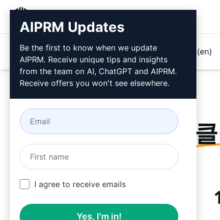
AIPRM
AIPRM Updates
Be the first to know when we update
제품
가격 책정
프롬프트
GPTs (en)
AIPRM. Receive unique tips and insights
from the team on AI, ChatGPT and AIPRM.
Receive offers you won't see elsewhere.
지금
클
I agree to receive emails
Yes, I'm in!