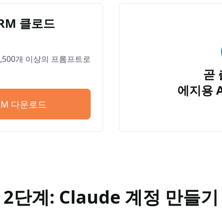
PRM 클로드
 4,500개 이상의 프롬프트로
곧 
에지용 
PRM 다운로드
2단계: Claude 계정 만들기