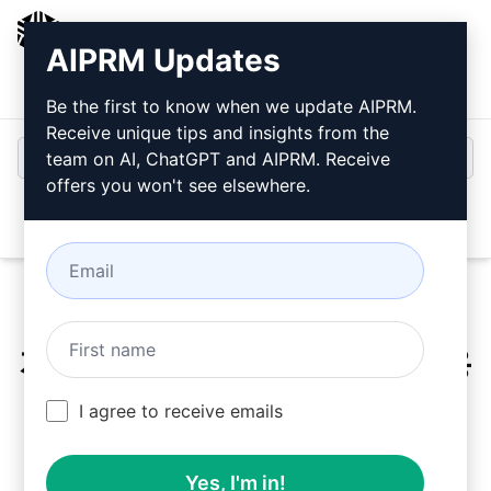
AIPRM
AIPRM Updates
로그인
무료로 설치
Be the first to know when we update AIPRM.
Receive unique tips and insights from the
team on AI, ChatGPT and AIPRM. Receive
offers you won't see elsewhere.
Open
지금
클라우드 프롬프트
를 사용
해 보세요.
I agree to receive emails
Yes, I'm in!