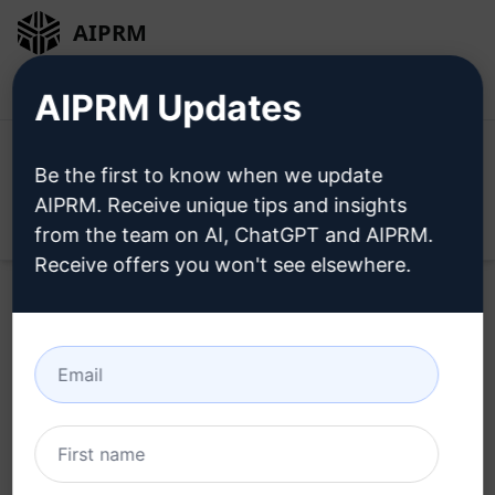
AIPRM
로그인
무료로 설치
AIPRM Updates
Be the first to know when we update
AIPRM. Receive unique tips and insights
Open
from the team on AI, ChatGPT and AIPRM.
Receive offers you won't see elsewhere.
지금
클라우드 프롬프트
를 사용
해 보세요.