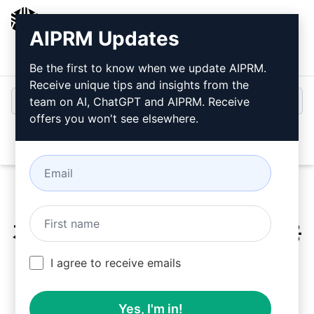
AIPRM
AIPRM Updates
로그인
무료로 설치
Be the first to know when we update AIPRM.
Receive unique tips and insights from the
team on AI, ChatGPT and AIPRM. Receive
offers you won't see elsewhere.
Open
지금
클라우드 프롬프트
를 사용
해 보세요.
I agree to receive emails
Yes, I'm in!