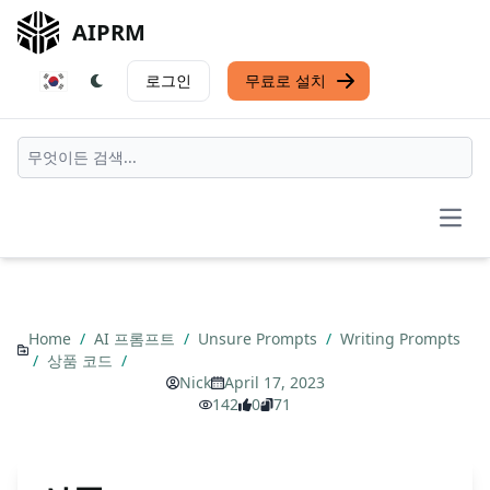
AIPRM
로그인
무료로 설치
Open
Home
/
AI 프롬프트
/
Unsure Prompts
/
Writing Prompts
/
상품 코드
/
Nick
April 17, 2023
142
0
71