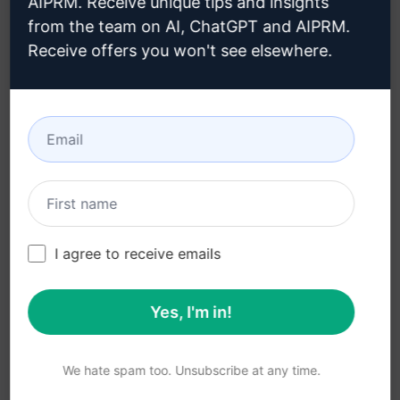
AIPRM. Receive unique tips and insights
from the team on AI, ChatGPT and AIPRM.
법률
다운로드
Receive offers you won't see elsewhere.
개인정보 보호정책 (en)
설치 방법
사용 제한 정책 (en)
Google 크롬
이용 약관 (en)
Microsoft Edge
브라우저 확장 약관 (en)
청구 약관 (en)
I agree to receive emails
Yes, I'm in!
© 2026
All logos, trademarks, and registered trademarks are the
property of their respective owners.
AIPRM and other related brand names are registered
We hate spam too. Unsubscribe at any time.
trademarks and are protected by international trademark