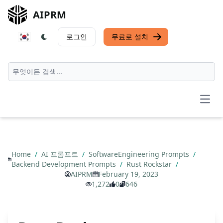
AIPRM
로그인
무료로 설치
Open
Home
/
AI 프롬프트
/
SoftwareEngineering Prompts
/
Backend Development Prompts
/
Rust Rockstar
/
AIPRM
February 19, 2023
1,272
0
646