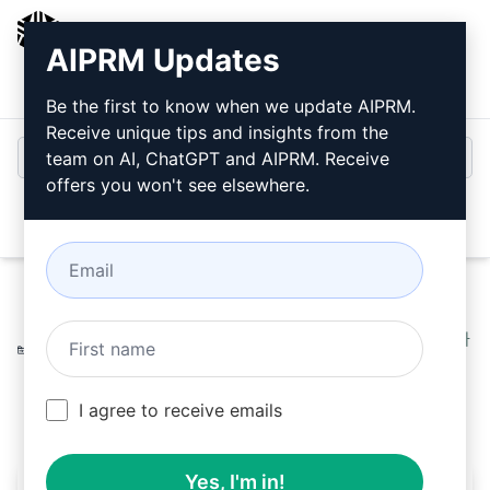
AIPRM
AIPRM Updates
로그인
무료로 설치
Be the first to know when we update AIPRM.
Receive unique tips and insights from the
team on AI, ChatGPT and AIPRM. Receive
offers you won't see elsewhere.
Open
Home
/
AI 프롬프트
/
SEO Prompts
/
Writing Prompts
/
카
피웨라이팅 와 SEO를 이용하여 수정하려면
/
Raquel Furchinetti
May 7, 2024
218
0
140
I agree to receive emails
Yes, I'm in!