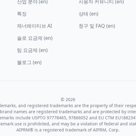
산업 분야 (en)
사용자 커뮤니티 (en)
특징
상태 (en)
제너레이티브 AI
청구 및 FAQ (en)
솔로 요금제 (en)
팀 요금제 (en)
블로그 (en)
© 2026
ademarks, and registered trademarks are the property of their resp
brand names are registered trademarks and are protected by inte
demarks include USPTO 97778465, 97866052 and EU CTM EU188234
emark use is prohibited, and may be a violation of federal and sta
AIPRM® is a registered trademark of AIPRM, Corp.