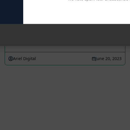
사이트맵 URL을 기반으로 블로그 기사 제
안 표를 작성하세요. 사이트맵.xml을 가져
와서 블로그 기사나 페이지 URL을 나열해
야 합니다. 이 …
Ariel Digital
June 20, 2023