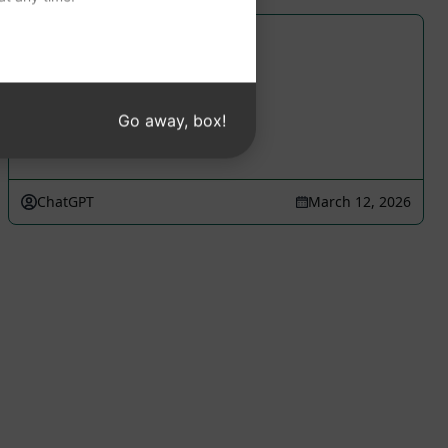
SEO 최적화
Go away, box!
ChatGPT
March 12, 2026