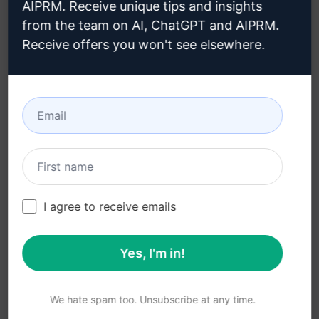
AIPRM. Receive unique tips and insights
from the team on AI, ChatGPT and AIPRM.
법률
다운로드
Receive offers you won't see elsewhere.
개인정보 보호정책 (en)
설치 방법
사용 제한 정책 (en)
Google 크롬
이용 약관 (en)
Microsoft Edge
브라우저 확장 약관 (en)
청구 약관 (en)
I agree to receive emails
Yes, I'm in!
© 2026
All logos, trademarks, and registered trademarks are the
property of their respective owners.
AIPRM and other related brand names are registered
We hate spam too. Unsubscribe at any time.
trademarks and are protected by international trademark