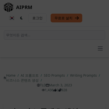
AIPRM
로그인
무료로 설치
Open
Home
/
AI 프롬프트
/
SEO Prompts
/
Writing Prompts
/
비즈니스 콘텐츠 생성
/
TLD
March 3, 2023
1,436
0
928