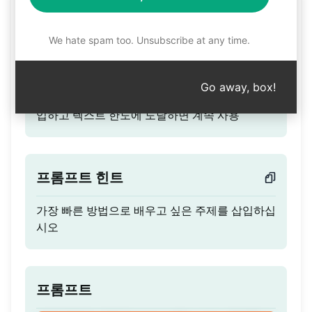
Feyman 학습 메커니즘
We hate spam too. Unsubscribe at any time.
총 사용량
Go away, box!
어떤 주제에 대한 Feynman 학습 기술, 주제를 삽
입하고 텍스트 한도에 도달하면 계속 사용
프롬프트 힌트
가장 빠른 방법으로 배우고 싶은 주제를 삽입하십
시오
프롬프트