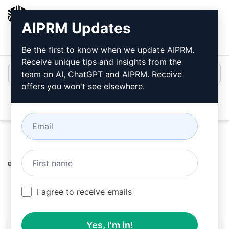
AIPRM
AIPRM Updates
로그인
무료로 설치
Be the first to know when we update AIPRM.
Receive unique tips and insights from the
team on AI, ChatGPT and AIPRM. Receive
offers you won't see elsewhere.
Open
Home
/
AI 프롬프트
/
Productivity Prompts
/
Summarize
Prompts
/
Feyman 학습 메커니즘
/
shad3
February 19, 2023
9,736
2
6,593
I agree to receive emails
Yes, I'm in!