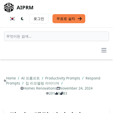
AIPRM
로그인
무료로 설치
Open
Home
/
AI 프롬프트
/
Productivity Prompts
/
Respond
Prompts
/
집 리모델링 아이디어
/
Homes Renovations
November 24, 2024
201
0
83