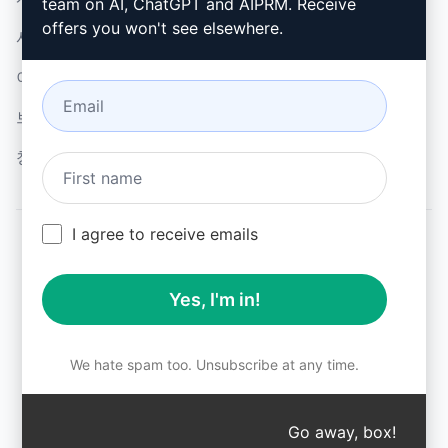
team on AI, ChatGPT and AIPRM. Receive
offers you won't see elsewhere.
사용 제한 정책 (en)
Google 크롬
이용 약관 (en)
Microsoft Edge
브라우저 확장 약관 (en)
청구 약관 (en)
I agree to receive emails
© 2026
All logos, trademarks, and registered trademarks are the
Yes, I'm in!
property of their respective owners.
AIPRM and other related brand names are registered
trademarks and are protected by international trademark
laws.
We hate spam too. Unsubscribe at any time.
Registered trademarks include USPTO 97778465, 97866052
and EU CTM EU18823472, EU18830896.
Unauthorized trademark use is prohibited, and may be a
Go away, box!
↑
violation of federal and state trademark laws.