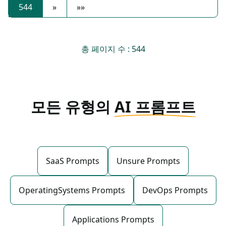
544
»
»»
총 페이지 수 : 544
모든 유형의
AI 프롬프트
SaaS Prompts
Unsure Prompts
OperatingSystems Prompts
DevOps Prompts
Applications Prompts