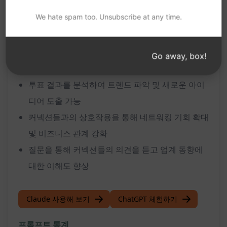
We hate spam too. Unsubscribe at any time.
LinkedIn 프로필을 활성화하여 연결과 소통 기회
확대
다양한 주제로 흥미로운 콘텐츠를 제공하여 커넥션
Go away, box!
들의 참여 유도
투표 결과를 분석하여 트렌드 파악 및 새로운 아이
디어 도출 가능
커넥션들과의 상호작용을 통해 네트워킹 기회 확대
및 비즈니스 관계 강화
질문을 통해 커넥션들의 의견을 듣고 업계 동향에
대한 이해도 향상
Claude 사용해 보기
ChatGPT 체험하기
프롬프트 통계