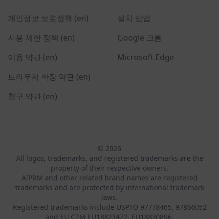
개인정보 보호정책 (en)
설치 방법
사용 제한 정책 (en)
Google 크롬
이용 약관 (en)
Microsoft Edge
브라우저 확장 약관 (en)
청구 약관 (en)
© 2026
All logos, trademarks, and registered trademarks are the
property of their respective owners.
AIPRM and other related brand names are registered
trademarks and are protected by international trademark
laws.
Registered trademarks include USPTO 97778465, 97866052
and EU CTM EU18823472, EU18830896.