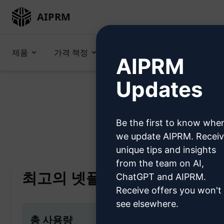
AIPRM
제품
가격 책정
프롬프트
GPTs (en)
AIPRM
Updates
Be the first to know whe
Home
/
AI 프롬프트
/
Ma
we update AIPRM. Recei
unique tips and insights
from the team on AI,
최고의 넷플릭스 시리즈
ChatGPT and AIPRM.
Receive offers you won't
see elsewhere.
총 사용량