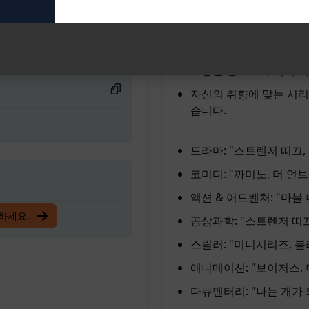
니다.
다.
각 카테고리에서 상위 1
혜택:
다양한 장르와 주제의 시
자신의 취향에 맞는 시리
습니다.
드라마: "스트렌저 띠끄,
코미디: "까미노, 더 언
액션 & 어드벤처: "마블
다.
입하세요.
공상과학: "스트렌저 띠끄
스릴러: "미니시리즈, 블
애니메이션: "보이저스, 
다큐멘터리: "나는 개가 