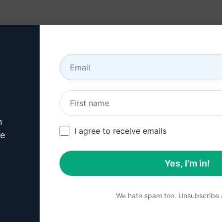
리소스
정보
n
rketing Prompts
/
Research Prompts
/
최고의 넷플릭스 시리즈
/
I agree to receive emails
210
0
101
ve
Yes, I'm in!
요약
We hate spam too. Unsubscribe a
기능:
사용자가 입력한 정보를 