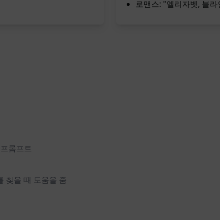
로맨스: "엘리자벳, 블라
는 프롬프트
 찾을 때 도움을 줌