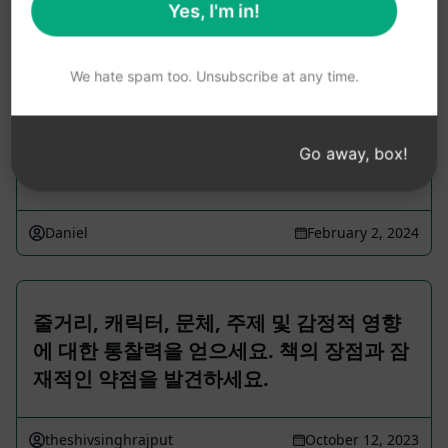
Yes, I'm in!
Inam Khan
March 1, 2023
We hate spam too. Unsubscribe at any time.
[TOPIC] [URL] [URL] [focuskeyphrase]
[keyword] [keyword] [keyword]로 1분
Go away, box!
만에 베팅 가이드 …
Daniel
February 2, 2024
줄거리, 캐릭터, 문체, 주제 및 감정적 영향
에 대한 통찰력을 얻으세요. 책의 장점과 잠
재적인 약점을 발견하세요.
theshivsinghrajput
October 12, 2023