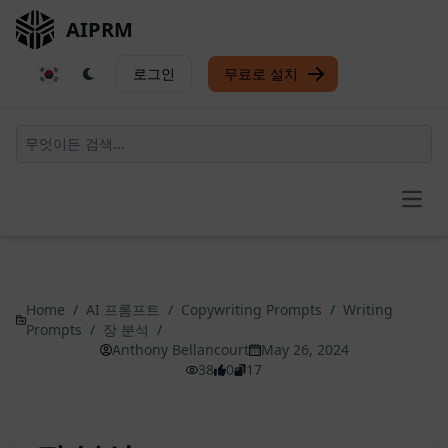
AIPRM
로그인
무료로 설치
Open
Home
/
AI 프롬프트
/
Copywriting Prompts
/
Writing
Prompts
/
장 분석
/
Anthony Bellancourt
May 26, 2024
38
0
17