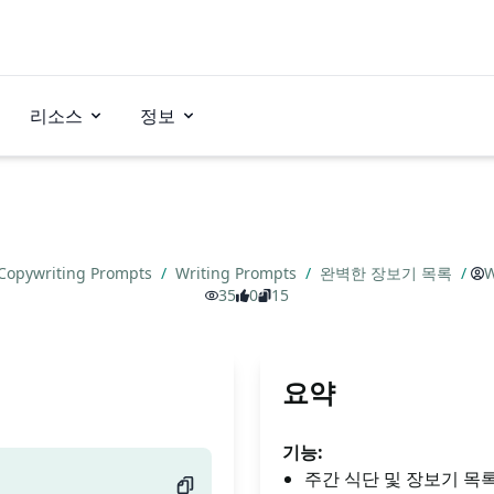
리소스
정보
Copywriting Prompts
/
Writing Prompts
/
완벽한 장보기 목록
/
W
35
0
15
요약
기능:
주간 식단 및 장보기 목