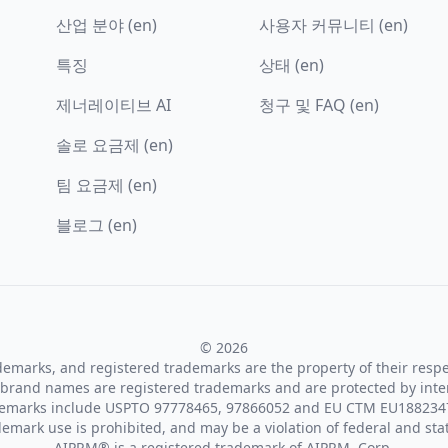
산업 분야 (en)
사용자 커뮤니티 (en)
특징
상태 (en)
제너레이티브 AI
청구 및 FAQ (en)
솔로 요금제 (en)
팀 요금제 (en)
블로그 (en)
© 2026
ademarks, and registered trademarks are the property of their resp
brand names are registered trademarks and are protected by inte
demarks include USPTO 97778465, 97866052 and EU CTM EU188234
emark use is prohibited, and may be a violation of federal and sta
AIPRM® is a registered trademark of AIPRM, Corp.