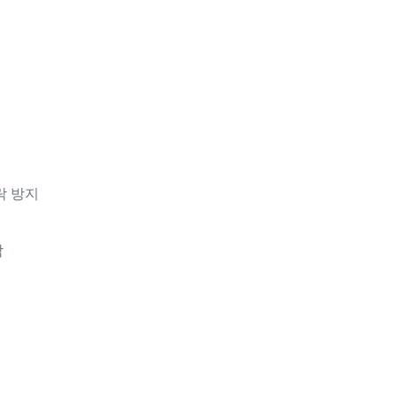
락 방지
감